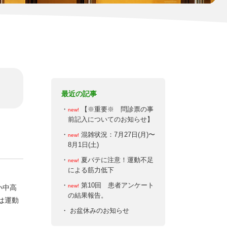
最近の記事
・
【※重要※ 問診票の事
new!
前記入についてのお知らせ】
・
混雑状況：7月27日(月)〜
new!
8月1日(土)
・
夏バテに注意！運動不足
new!
による筋力低下
・
第10回 患者アンケート
new!
小中高
の結果報告。
は運動
・
お盆休みのお知らせ